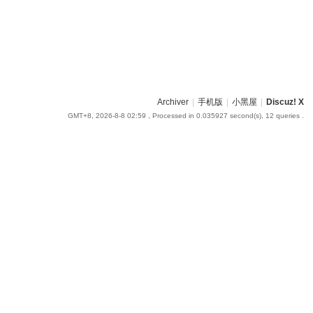
Archiver
|
手机版
|
小黑屋
|
Discuz! X
GMT+8, 2026-8-8 02:59
, Processed in 0.035927 second(s), 12 queries .